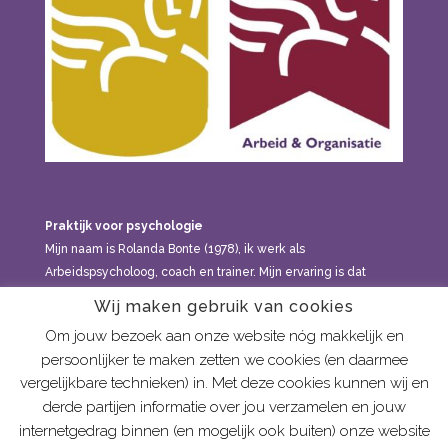
Praktijk voor psychologie
Mijn naam is Rolanda Bonte (1978), ik werk als
Arbeidspsycholoog, coach en trainer. Mijn ervaring is dat
klachten en vraagstukken meestal niet onder één noemer te
Wij maken gebruik van cookies
brengen zijn, maar dat alles met elkaar in verband staat: in
Om jouw bezoek aan onze website nóg makkelijk en
welke gezin je geboren bent, de relaties die je hebt, de
persoonlijker te maken zetten we cookies (en daarmee
dingen die je meemaakt, de levensfase waarin je zit, hoe
vergelijkbare technieken) in. Met deze cookies kunnen wij en
sensitief je bent, etc. Je kan bij mij terecht voor
derde partijen informatie over jou verzamelen en jouw
psychologische hulp aan volwassenen vanaf 21 jaar.
internetgedrag binnen (en mogelijk ook buiten) onze website