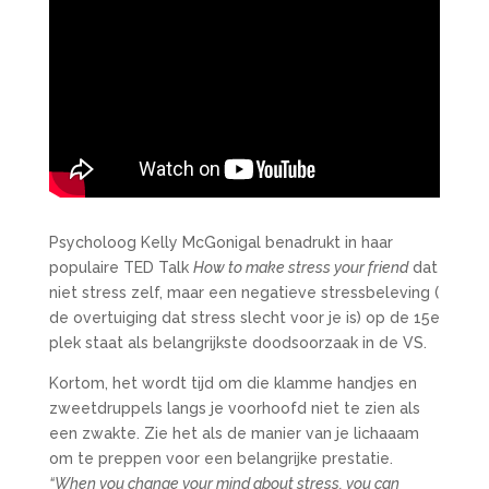
Psycholoog Kelly McGonigal benadrukt in haar
populaire TED Talk
How to make stress your friend
dat
niet stress zelf, maar een negatieve stressbeleving (
de overtuiging dat stress slecht voor je is) op de 15e
plek staat als belangrijkste doodsoorzaak in de VS.
Kortom, het wordt tijd om die klamme handjes en
zweetdruppels langs je voorhoofd niet te zien als
een zwakte. Zie het als de manier van je lichaaam
om te preppen voor een belangrijke prestatie.
“When you change your mind about stress, you can