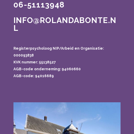
06-51113948
INFO@ROLANDABONTE.N
L
Registerpsycholoog NIP/Arbeid en Organisatie:
000093838
KVK nummer: 55138527
AGB-code onderneming:
94060660
AGB-code: 94016689