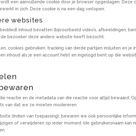
 wordt een aanvullende cookie door je browser opgeslagen. Deze 
bewerkt in zich. Deze cookie is na een dag verlopen.
ere websites
edded) inhoud bevatten (bijvoorbeeld video’s, afbeeldingen, beri
f de bezoeker deze andere website heeft bezocht.
, cookies gebruiken, tracking van derde partijen insluiten en je 
oten inhoud als je een account hebt en ingelogd bent op die websit
elen
 bewaren
die reactie en de metadata van die reactie voor altijd bewaard. 
ats van dat we ze moeten modereren.
site (indien van toepassing), bewaren we ook persoonlijke informat
 wijzigen of verwijderen op ieder moment (de gebruikersnaam kan 
en.