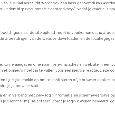
 van je e-mailadres (dit wordt ook een hash genoemd) kan worden 
er vinden: https://automattic.com/privacy/. Nadat je reactie is goe
afbeeldingen naar de site upload, moet je voorkomen dat je afbee
de afbeeldingen van de website downloaden en de locatiegegeve
te, kun je aangeven of je naam, je e-mailadres en website in ee
et opnieuw hoeft in te vullen voor een nieuwe reactie. Deze cooki
een tijdelijke cookie op om te controleren of je browser cookies
ra je je browser sluit.
waren in verband met jouw login informatie en schermweergave opti
s je “Herinner mij” selecteert, wordt je login 2 weken bewaard. Zo