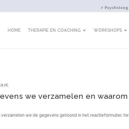
✓ Psycholoog
HOME
THERAPIE EN COACHING
WORKSHOPS
e.nl.
gevens we verzamelen en waarom
e, verzamelen we de gegevens getoond in het reactieformulier, h
.