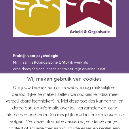
Praktijk voor psychologie
Mijn naam is Rolanda Bonte (1978), ik werk als
Arbeidspsycholoog, coach en trainer. Mijn ervaring is dat
klachten en vraagstukken meestal niet onder één noemer te
Wij maken gebruik van cookies
brengen zijn, maar dat alles met elkaar in verband staat: in
Om jouw bezoek aan onze website nóg makkelijk en
welke gezin je geboren bent, de relaties die je hebt, de
persoonlijker te maken zetten we cookies (en daarmee
dingen die je meemaakt, de levensfase waarin je zit, hoe
vergelijkbare technieken) in. Met deze cookies kunnen wij en
sensitief je bent, etc. Je kan bij mij terecht voor
derde partijen informatie over jou verzamelen en jouw
psychologische hulp aan volwassenen vanaf 21 jaar.
internetgedrag binnen (en mogelijk ook buiten) onze website
volgen. Met deze informatie passen wij en derde partijen
content of advertenties aan jouw interesses en profiel aan.