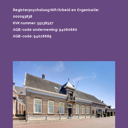
Registerpsycholoog NIP/Arbeid en Organisatie:
000093838
KVK nummer: 55138527
AGB-code onderneming:
94060660
AGB-code: 94016689