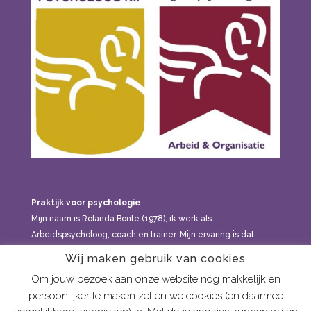
Praktijk voor psychologie
Mijn naam is Rolanda Bonte (1978), ik werk als
Arbeidspsycholoog, coach en trainer. Mijn ervaring is dat
klachten en vraagstukken meestal niet onder één noemer te
Wij maken gebruik van cookies
brengen zijn, maar dat alles met elkaar in verband staat: in
Om jouw bezoek aan onze website nóg makkelijk en
welke gezin je geboren bent, de relaties die je hebt, de
persoonlijker te maken zetten we cookies (en daarmee
dingen die je meemaakt, de levensfase waarin je zit, hoe