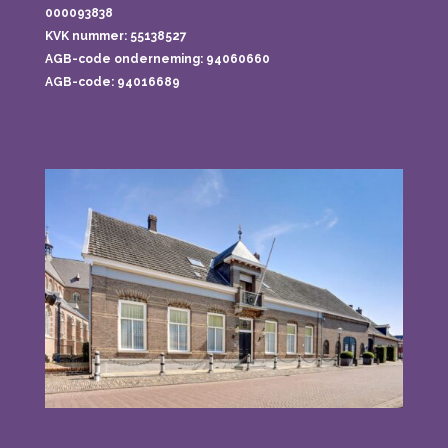
000093838
KVK nummer: 55138527
AGB-code onderneming:
94060660
AGB-code: 94016689