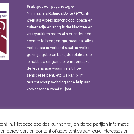
Praktijk voor psychologie
Mijn naam is Rolanda Bonte (1978), ik
werk als Arbeidspsycholoog, coach en
trainer. Mijn ervaring is dat klachten en
vraagstukken meestal niet onder één
noemer te brengen zijn, maar dat alles
met elkaar in verband staat: in welke
gezin je geboren bent, de relaties die
je hebt, de dingen die je meemaakt,
de levensfase waarin je zit, hoe
sensitief je bent, etc. Je kan bij mij
terecht voor psychologische hulp aan
volwassenen vanaf 21 jaar.
) in. Met deze cookies kunnen wij en derde partijen informatie
n derde partijen content of advertenties aan jouw interesses en