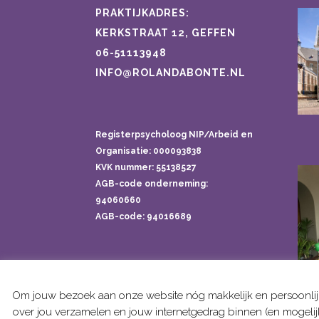
PRAKTIJKADRES:
KERKSTRAAT 12, GEFFEN
06-51113948
INFO@ROLANDABONTE.NL
Registerpsycholoog NIP/Arbeid en
Organisatie: 000093838
KVK nummer: 55138527
AGB-code onderneming:
94060660
AGB-code: 94016689
Om jouw bezoek aan onze website nóg makkelijk en persoonlijke
over jou verzamelen en jouw internetgedrag binnen (en mogelijk