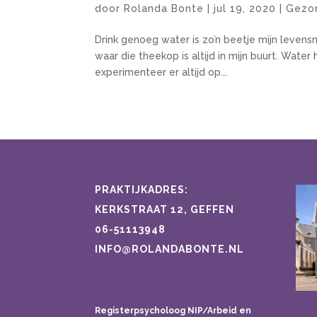
door
Rolanda Bonte
|
jul 19, 2020
|
Gezo
Drink genoeg water is zo’n beetje mijn levensm
waar die theekop is altijd in mijn buurt. Wate
experimenteer er altijd op...
PRAKTIJKADRES:
KERKSTRAAT 12, GEFFEN
06-51113948
INFO@ROLANDABONTE.NL
Registerpsycholoog NIP/Arbeid en