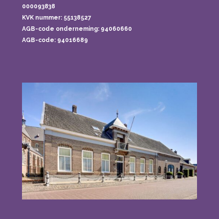
000093838
KVK nummer: 55138527
AGB-code onderneming:
94060660
AGB-code: 94016689