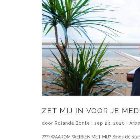
ZET MIJ IN VOOR JE ME
door
Rolanda Bonte
|
sep 23, 2020
|
Arb
????WAAROM WERKEN MET MIJ? Sinds de start v