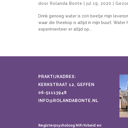
door
Rolanda Bonte
|
jul 19, 2020
|
Gezo
Drink genoeg water is zo’n beetje mijn levensm
waar die theekop is altijd in mijn buurt. Wate
experimenteer er altijd op...
PRAKTIJKADRES:
KERKSTRAAT 12, GEFFEN
06-51113948
INFO@ROLANDABONTE.NL
Registerpsycholoog NIP/Arbeid en