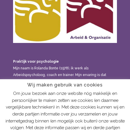
Praktijk voor psychologie
Mijn naam is Rolanda Bonte (1978), ik werk als
Arbeidspsycholoog, coach en trainer. Mijn ervaring is dat
klachten en vraagstukken meestal niet onder één noemer te
Wij maken gebruik van cookies
brengen zijn, maar dat alles met elkaar in verband staat: in
Om jouw bezoek aan onze website nóg makkelijk en
welke gezin je geboren bent, de relaties die je hebt, de
persoonlijker te maken zetten we cookies (en daarmee
dingen die je meemaakt, de levensfase waarin je zit, hoe
vergelijkbare technieken) in. Met deze cookies kunnen wij en
sensitief je bent, etc. Je kan bij mij terecht voor
derde partijen informatie over jou verzamelen en jouw
psychologische hulp aan volwassenen vanaf 21 jaar.
internetgedrag binnen (en mogelijk ook buiten) onze website
volgen. Met deze informatie passen wij en derde partijen