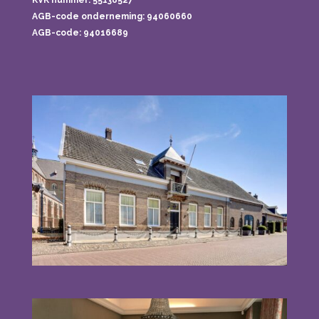
KVK nummer: 55138527
AGB-code onderneming:
94060660
AGB-code: 94016689