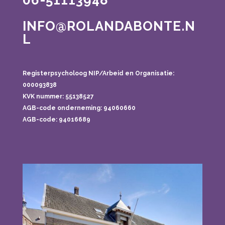
06-51113948
INFO@ROLANDABONTE.N
L
Registerpsycholoog NIP/Arbeid en Organisatie:
000093838
KVK nummer: 55138527
AGB-code onderneming:
94060660
AGB-code: 94016689