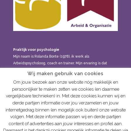
Praktijk voor psychologie
Mijn naam is Rolanda Bonte (1978), ik werk als
Arbeidspsycholoog, coach en trainer. Mijn ervaring is dat
klachten en vraagstukken meestal niet onder één noemer te
Wij maken gebruik van cookies
brengen zijn, maar dat alles met elkaar in verband staat: in
Om jouw bezoek aan onze website nóg makkelijk en
welke gezin je geboren bent, de relaties die je hebt, de
persoonlijker te maken zetten we cookies (en daarmee
dingen die je meemaakt, de levensfase waarin je zit, hoe
vergelijkbare technieken) in. Met deze cookies kunnen wij en
sensitief je bent, etc. Je kan bij mij terecht voor
derde partijen informatie over jou verzamelen en jouw
psychologische hulp aan volwassenen vanaf 21 jaar.
internetgedrag binnen (en mogelijk ook buiten) onze website
volgen. Met deze informatie passen wij en derde partijen
content of advertenties aan jouw interesses en profiel aan.
Daarnaast is het dankzij cookies mogelijk informatie te delen via