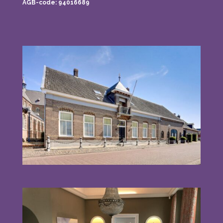
AGB-code: 94016689